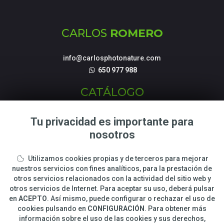
CARLOS
ROMERO
info@carlosphotonature.com
650 977 988
CATÁLOGO
Fotografías de Naturaleza
Tu privacidad es importante para
Tienda Online
nosotros
Talleres y cursos Fotográficos
Utilizamos cookies propias y de terceros para mejorar
LEGAL
nuestros servicios con fines analíticos, para la prestación de
otros servicios relacionados con la actividad del sitio web y
otros servicios de Internet. Para aceptar su uso, deberá pulsar
Sobre Carlos Romero
en
ACEPTO
. Así mismo, puede configurar o rechazar el uso de
Condiciones de compra
cookies pulsando en
CONFIGURACIÓN
. Para obtener más
Privacidad y Cookies
información sobre el uso de las cookies y sus derechos,