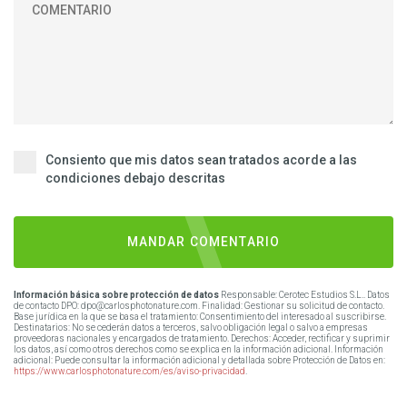
Consiento que mis datos sean tratados acorde a las
condiciones debajo descritas
MANDAR COMENTARIO
Información básica sobre protección de datos
Responsable: Cerotec Estudios S.L.. Datos
de contacto DPO: dpo@carlosphotonature.com. Finalidad: Gestionar su solicitud de contacto.
Base jurídica en la que se basa el tratamiento: Consentimiento del interesado al suscribirse.
Destinatarios: No se cederán datos a terceros, salvo obligación legal o salvo a empresas
proveedoras nacionales y encargados de tratamiento. Derechos: Acceder, rectificar y suprimir
los datos, así como otros derechos como se explica en la información adicional. Información
adicional: Puede consultar la información adicional y detallada sobre Protección de Datos en:
https://www.carlosphotonature.com/es/aviso-privacidad
.