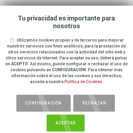
Tu privacidad es importante para
nosotros
CARLOS
ROMERO
Utilizamos cookies propias y de terceros para mejorar
info@carlosphotonature.com
nuestros servicios con fines analíticos, para la prestación de
otros servicios relacionados con la actividad del sitio web y
650 977 988
otros servicios de Internet. Para aceptar su uso, deberá pulsar
en
ACEPTO
. Así mismo, puede configurar o rechazar el uso de
cookies pulsando en
CONFIGURACIÓN
. Para obtener más
Nature Photography
información sobre el uso de las cookies y sus derechos,
Tienda Online
acceda a nuestra
Política de Cookies
.
Photography Courses and Workshops in Spain
CONFIGURACIÓN
RECHAZAR
ACEPTAR
60€
IVA INC.
Carlos Photo Nature © 2026. All Rights Reserved.