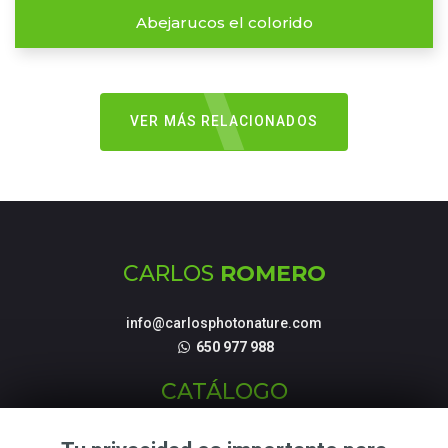
Abejarucos el colorido
VER MÁS RELACIONADOS
CARLOS
ROMERO
info@carlosphotonature.com
650 977 988
CATÁLOGO
Fotografías de Naturaleza