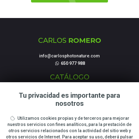
CARLOS
ROMERO
info@carlosphotonature.com
650 977 988
CATÁLOGO
Fotografías de Naturaleza
Tu privacidad es importante para
Tienda Online
nosotros
Talleres y cursos Fotográficos
Utilizamos cookies propias y de terceros para mejorar
LEGAL
nuestros servicios con fines analíticos, para la prestación de
otros servicios relacionados con la actividad del sitio web y
otros servicios de Internet. Para aceptar su uso, deberá pulsar
Sobre Carlos Romero