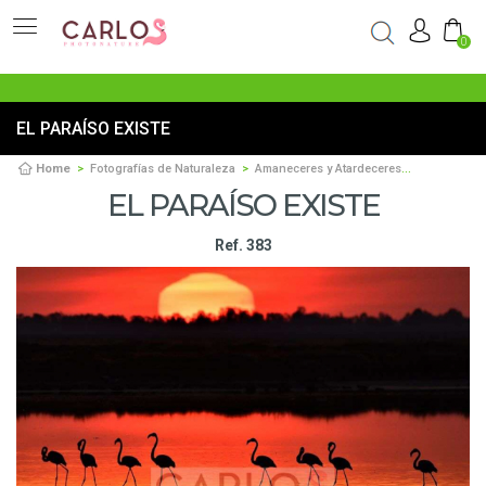
0
EL PARAÍSO EXISTE
Home
Fotografías de Naturaleza
Amaneceres y Atardeceres
El paraíso e
EL PARAÍSO EXISTE
Ref. 383