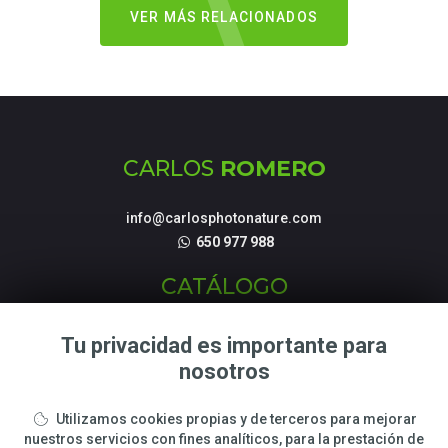
VER MÁS RELACIONADOS
CARLOS
ROMERO
info@carlosphotonature.com
650 977 988
CATÁLOGO
Fotografías de Naturaleza
Tu privacidad es importante para
Tienda Online
nosotros
Talleres y cursos Fotográficos
Utilizamos cookies propias y de terceros para mejorar
LEGAL
nuestros servicios con fines analíticos, para la prestación de