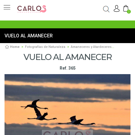
0
VUELO AL AMANECER
Home
Fotografías de Naturaleza
Amaneceres y Atardeceres
Vuelo al a
VUELO AL AMANECER
Ref. 365