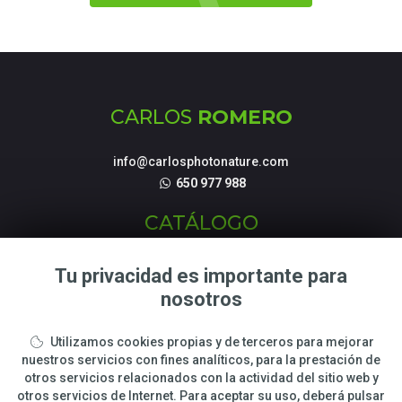
CARLOS
ROMERO
info@carlosphotonature.com
650 977 988
CATÁLOGO
Fotografías de Naturaleza
Tu privacidad es importante para
Tienda Online
nosotros
Talleres y cursos Fotográficos
Utilizamos cookies propias y de terceros para mejorar
LEGAL
nuestros servicios con fines analíticos, para la prestación de
otros servicios relacionados con la actividad del sitio web y
otros servicios de Internet. Para aceptar su uso, deberá pulsar
Sobre Carlos Romero