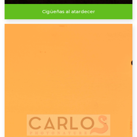
Cigüeñas al atardecer