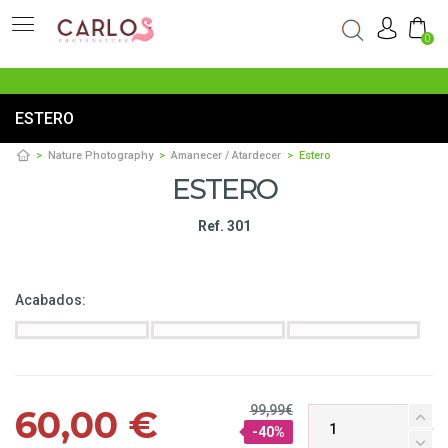
0
ESTERO
Nature Photography
Amanecer / Atardecer
Estero
ESTERO
Ref. 301
Acabados:
99,99€
60,00 €
-40%