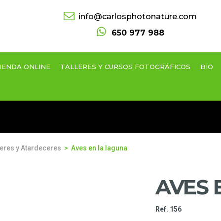
info@carlosphotonature.com
650 977 988
IENDA ONLINE
TALLERES Y CURSOS FOTOGRÁFICOS
BIO
res y Atardeceres
Aves en la laguna
AVES 
Ref. 156