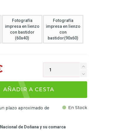
Fotografía
Fotografía
impresa en lienzo
impresa en lienzo
con bastidor
con
(60x40)
bastidor(90x60)
€
AÑADIR A CESTA
En Stock
un plazo aproximado de
e Nacional de Doñana y su comarca