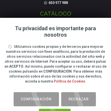
650 977 988
CATÁLOGO
Fotografías de Naturaleza
Tu privacidad es importante para
Tienda Online
nosotros
Talleres y cursos Fotográficos
Utilizamos cookies propias y de terceros para mejorar
LEGAL
nuestros servicios con fines analíticos, para la prestación de
otros servicios relacionados con la actividad del sitio web y
otros servicios de Internet. Para aceptar su uso, deberá pulsar
Sobre Carlos Romero
en
ACEPTO
. Así mismo, puede configurar o rechazar el uso de
Condiciones de compra
cookies pulsando en
CONFIGURACIÓN
. Para obtener más
Privacidad y Cookies
información sobre el uso de las cookies y sus derechos,
Avisos legales
acceda a nuestra
Política de Cookies
.
Tarifas de envio
Devoluciones
CONFIGURACIÓN
RECHAZAR