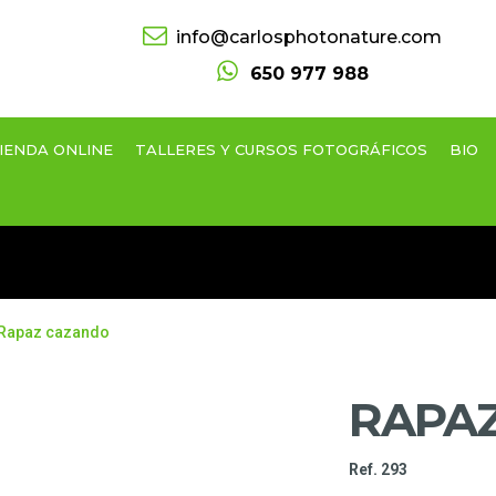
info@carlosphotonature.com
650 977 988
IENDA ONLINE
TALLERES Y CURSOS FOTOGRÁFICOS
BIO
Rapaz cazando
RAPA
Ref. 293