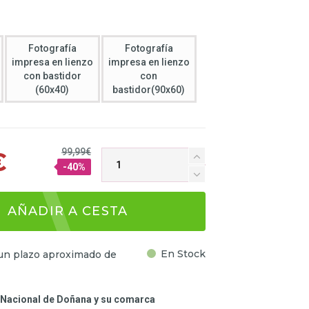
Fotografía
Fotografía
impresa en lienzo
impresa en lienzo
con bastidor
con
(60x40)
bastidor(90x60)
99,99€
€
-40%
AÑADIR A CESTA
En Stock
un plazo aproximado de
e Nacional de Doñana y su comarca