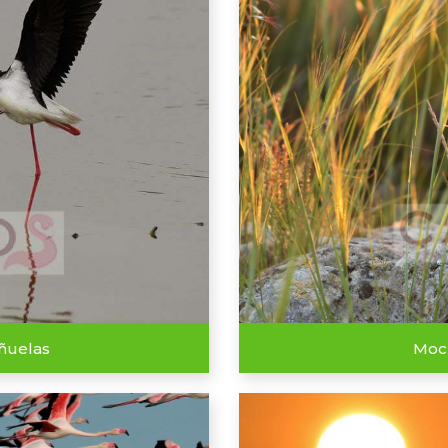
eñuelas
Moch