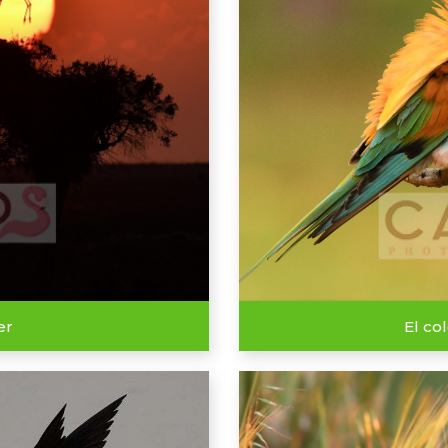
er
El co