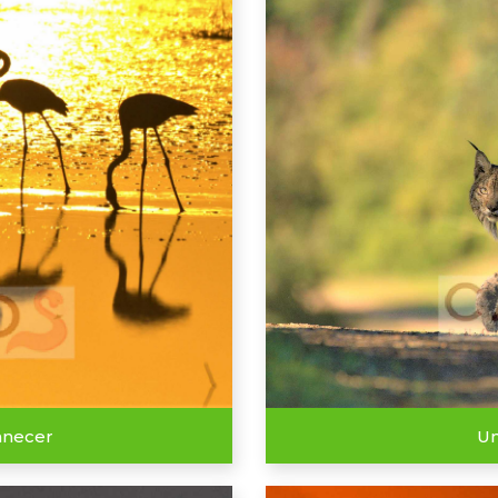
anecer
Un