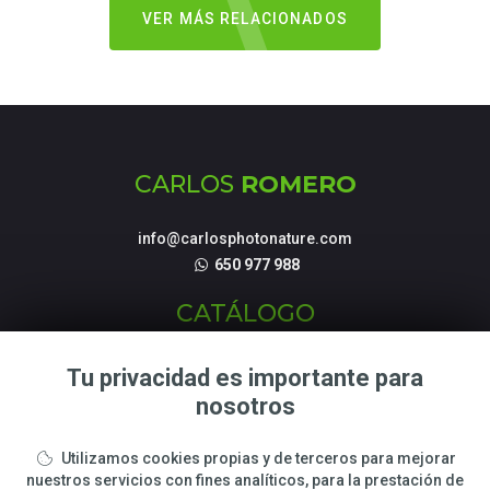
VER MÁS RELACIONADOS
CARLOS
ROMERO
info@carlosphotonature.com
650 977 988
CATÁLOGO
Fotografías de Naturaleza
Tu privacidad es importante para
Tienda Online
nosotros
Talleres y cursos Fotográficos
Utilizamos cookies propias y de terceros para mejorar
LEGAL
nuestros servicios con fines analíticos, para la prestación de