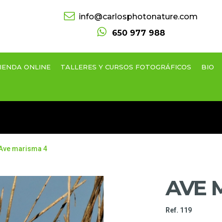
info@carlosphotonature.com
650 977 988
IENDA ONLINE
TALLERES Y CURSOS FOTOGRÁFICOS
BIO
Ave marisma 4
AVE 
Ref. 119