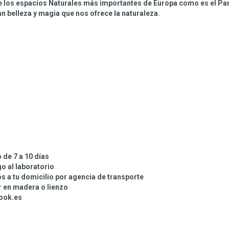
de los espacios Naturales más importantes de Europa como es el P
an belleza y magia que nos ofrece la naturaleza.
o de 7 a 10 días
go al laboratorio
os a tu domicilio por agencia de transporte
ar en madera o lienzo
look.es