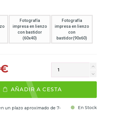
Fotografía
Fotografía
nzo
impresa en lienzo
impresa en lienzo
con bastidor
con
(60x40)
bastidor(90x60)
 €
AÑADIR A CESTA
En Stock
en un plazo aproximado de 7-