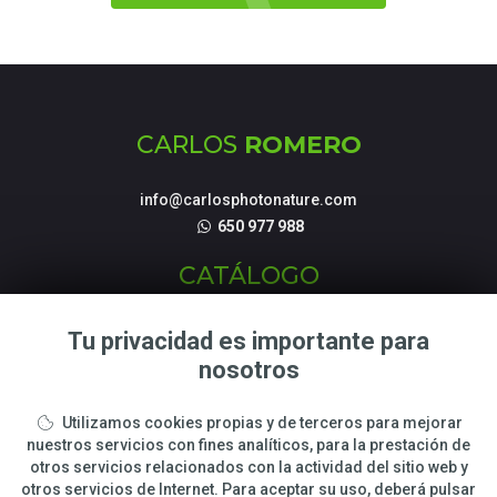
CARLOS
ROMERO
info@carlosphotonature.com
650 977 988
CATÁLOGO
Fotografías de Naturaleza
Tu privacidad es importante para
Tienda Online
nosotros
Talleres y cursos Fotográficos
Utilizamos cookies propias y de terceros para mejorar
LEGAL
nuestros servicios con fines analíticos, para la prestación de
otros servicios relacionados con la actividad del sitio web y
otros servicios de Internet. Para aceptar su uso, deberá pulsar
Sobre Carlos Romero