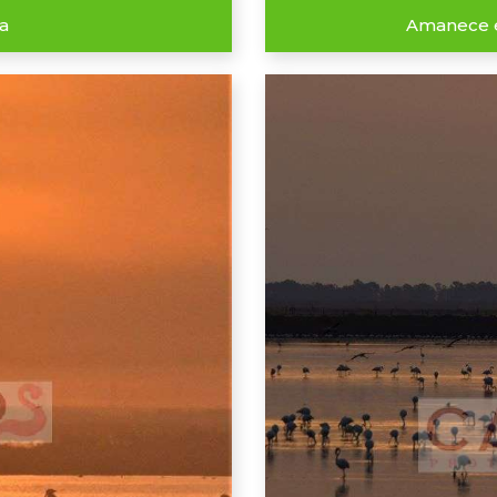
a
Amanece e