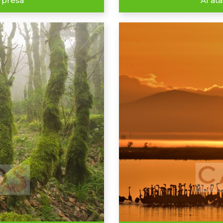
 presa
Al at