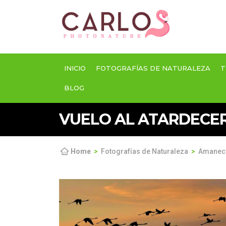
INICIO
FOTOGRAFÍAS DE NATURALEZA
T
BLOG
VUELO AL ATARDECER
Home
Fotografías de Naturaleza
Amanece