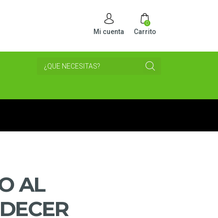
0
Mi cuenta
Carrito
O AL
DECER