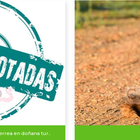
rrea en doñana tur..