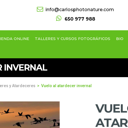
info@carlosphotonature.com
650 977 988
IENDA ONLINE
TALLERES Y CURSOS FOTOGRÁFICOS
BIO
 INVERNAL
res y Atardeceres
Vuelo al atardecer invernal
VUEL
ATAR